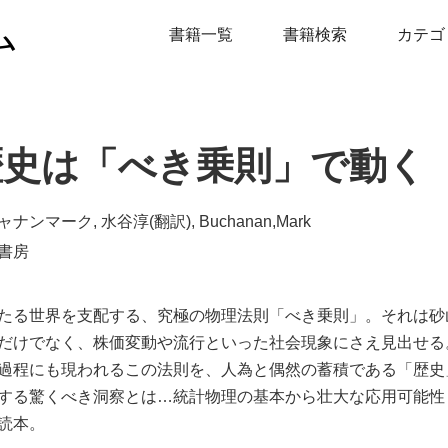
ム
書籍一覧
書籍検索
カテゴ
歴史は「べき乗則」で動く
ナンマーク, 水谷淳(翻訳), Buchanan,Mark
書房
たる世界を支配する、究極の物理法則「べき乗則」。それは砂
だけでなく、株価変動や流行といった社会現象にさえ見出せる
過程にも現われるこの法則を、人為と偶然の蓄積である「歴史
する驚くべき洞察とは…統計物理の基本から壮大な応用可能性
読本。