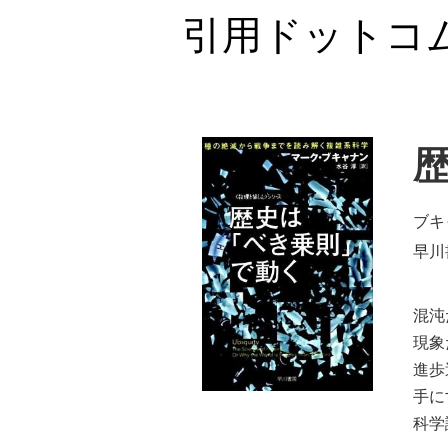
引用ドットコ
ブキャ
早川
混沌
現象
進歩
手に
科学