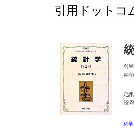
引用ドットコ
刈屋
東洋
定評
経済
科学