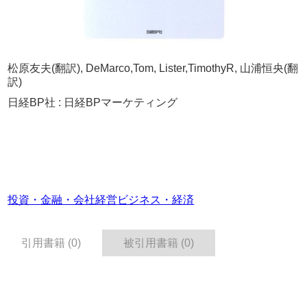
松原友夫(翻訳), DeMarco,Tom, Lister,TimothyR, 山浦恒央(翻
訳)
日経BP社 : 日経BPマーケティング
投資・金融・会社経営
ビジネス・経済
引用書籍 (0)
被引用書籍 (0)