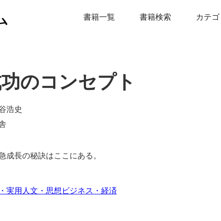
ム
書籍一覧
書籍検索
カテゴ
成功のコンセプト
谷浩史
舎
急成長の秘訣はここにある。
・実用
人文・思想
ビジネス・経済