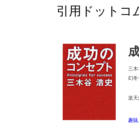
引用ドットコ
三木
幻冬
楽天
趣味