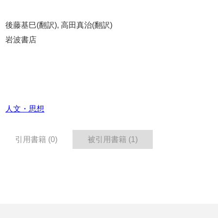
後藤基巳(翻訳), 高田真治(翻訳)
岩波書店
人文・思想
引用書籍 (0)
被引用書籍 (1)