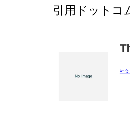
引用ドットコ
T
社会