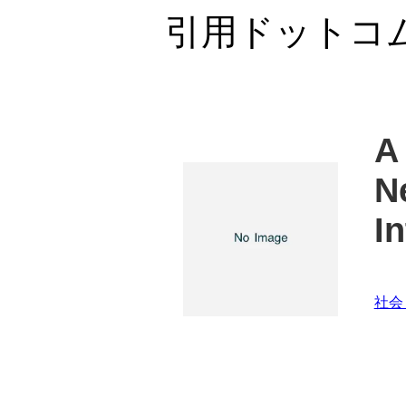
引用ドットコ
A
N
I
社会