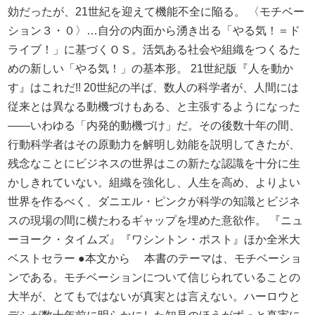
効だったが、21世紀を迎えて機能不全に陥る。 〈モチベー
ション３・０〉…自分の内面から湧き出る「やる気！＝ド
ライブ！」に基づくＯＳ。活気ある社会や組織をつくるた
めの新しい「やる気！」の基本形。 21世紀版『人を動か
す』はこれだ!! 20世紀の半ば、数人の科学者が、人間には
従来とは異なる動機づけもある、と主張するようになった
――いわゆる「内発的動機づけ」だ。その後数十年の間、
行動科学者はその原動力を解明し効能を説明してきたが、
残念なことにビジネスの世界はこの新たな認識を十分に生
かしきれていない。組織を強化し、人生を高め、よりよい
世界を作るべく、ダニエル・ピンクが科学の知識とビジネ
スの現場の間に横たわるギャップを埋めた意欲作。 『ニュ
ーヨーク・タイムズ』『ワシントン・ポスト』ほか全米大
ベストセラー ●本文から 本書のテーマは、モチベーショ
ンである。モチベーションについて信じられていることの
大半が、とてもではないが真実とは言えない。ハーロウと