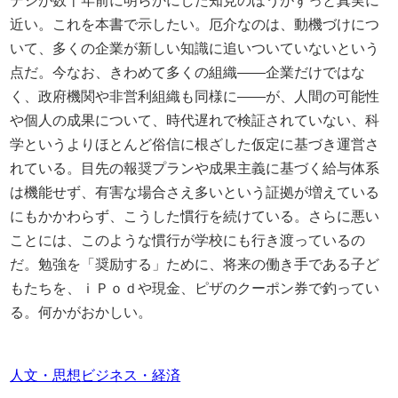
デシが数十年前に明らかにした知見のほうがずっと真実に
近い。これを本書で示したい。厄介なのは、動機づけにつ
いて、多くの企業が新しい知識に追いついていないという
点だ。今なお、きわめて多くの組織――企業だけではな
く、政府機関や非営利組織も同様に――が、人間の可能性
や個人の成果について、時代遅れで検証されていない、科
学というよりほとんど俗信に根ざした仮定に基づき運営さ
れている。目先の報奨プランや成果主義に基づく給与体系
は機能せず、有害な場合さえ多いという証拠が増えている
にもかかわらず、こうした慣行を続けている。さらに悪い
ことには、このような慣行が学校にも行き渡っているの
だ。勉強を「奨励する」ために、将来の働き手である子ど
もたちを、ｉＰｏｄや現金、ピザのクーポン券で釣ってい
る。何かがおかしい。
人文・思想
ビジネス・経済