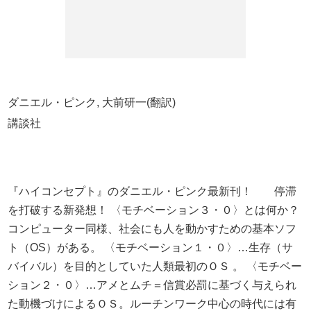
ダニエル・ピンク, 大前研一(翻訳)
講談社
『ハイコンセプト』のダニエル・ピンク最新刊！ 停滞
を打破する新発想！ 〈モチベーション３・０〉とは何か？
コンピューター同様、社会にも人を動かすための基本ソフ
ト（OS）がある。 〈モチベーション１・０〉…生存（サ
バイバル）を目的としていた人類最初のＯＳ 。 〈モチベー
ション２・０〉…アメとムチ＝信賞必罰に基づく与えられ
た動機づけによるＯＳ。ルーチンワーク中心の時代には有