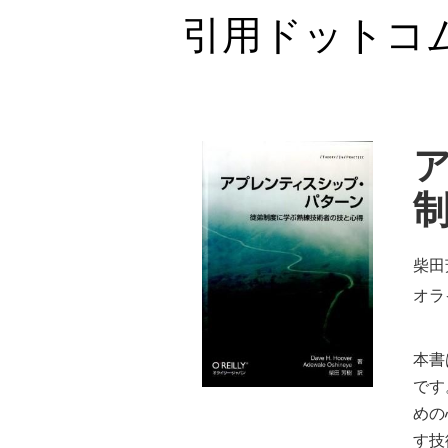
引用ドットコ
ア
柴田芳
オラ
本書
です
めの
す技