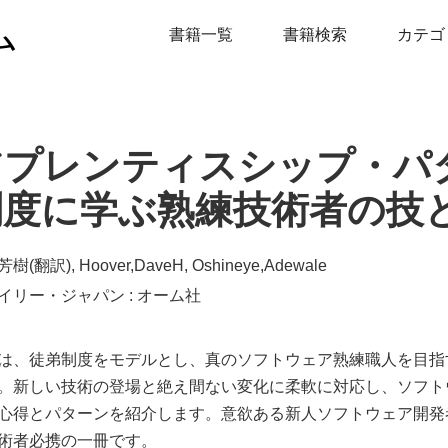
ム
書籍一覧
書籍検索
カテゴ
プレンティスシップ・パタ
制度に学ぶ熟練技術者の技
樹(翻訳), Hoover,DaveH, Oshineye,Adewale
イリー・ジャパン : オーム社
は、徒弟制度をモデルとし、真のソフトウェア熟練職人を目指
。新しい技術の登場と絶え間ない変化に柔軟に対応し、ソフト
心得とパターンを紹介します。意欲ある新人ソフトウェア開発
術者必携の一冊です。