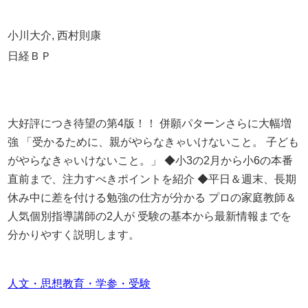
小川大介, 西村則康
日経ＢＰ
大好評につき待望の第4版！！ 併願パターンさらに大幅増
強 「受かるために、親がやらなきゃいけないこと。 子ども
がやらなきゃいけないこと。」 ◆小3の2月から小6の本番
直前まで、注力すべきポイントを紹介 ◆平日＆週末、長期
休み中に差を付ける勉強の仕方が分かる プロの家庭教師＆
人気個別指導講師の2人が 受験の基本から最新情報までを
分かりやすく説明します。
人文・思想
教育・学参・受験