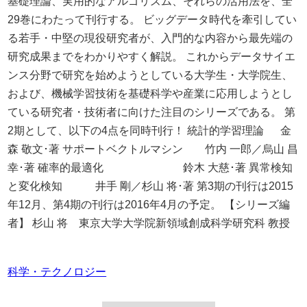
基礎理論、実用的なアルゴリズム、それらの活用法を、全
29巻にわたって刊行する。 ビッグデータ時代を牽引してい
る若手・中堅の現役研究者が、入門的な内容から最先端の
研究成果までをわかりやすく解説。 これからデータサイエ
ンス分野で研究を始めようとしている大学生・大学院生、
および、機械学習技術を基礎科学や産業に応用しようとし
ている研究者・技術者に向けた注目のシリーズである。 第
2期として、以下の4点を同時刊行！ 統計的学習理論 金
森 敬文･著 サポートベクトルマシン 竹内 一郎／烏山 昌
幸･著 確率的最適化 鈴木 大慈･著 異常検知
と変化検知 井手 剛／杉山 将･著 第3期の刊行は2015
年12月、第4期の刊行は2016年4月の予定。 【シリーズ編
者】 杉山 将 東京大学大学院新領域創成科学研究科 教授
科学・テクノロジー