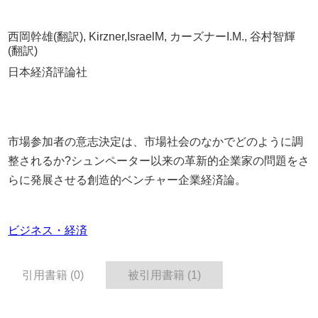
西岡幹雄(翻訳), Kirzner,IsraelM, カーズナーI.M., 谷村智輝
(翻訳)
日本経済評論社
市場参加者の意志決定は、市場社会のなかでどのように調
整されるか?シュンペーター以来の革新的企業家の問題をさ
らに発展させる創造的ベンチャー企業経済論。
ビジネス・経済
引用書籍 (0)
被引用書籍 (1)