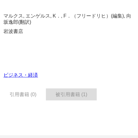
マルクス, エンゲルス, K．, F．（フリードリヒ）(編集), 向
坂逸郎(翻訳)
岩波書店
ビジネス・経済
引用書籍 (0)
被引用書籍 (1)