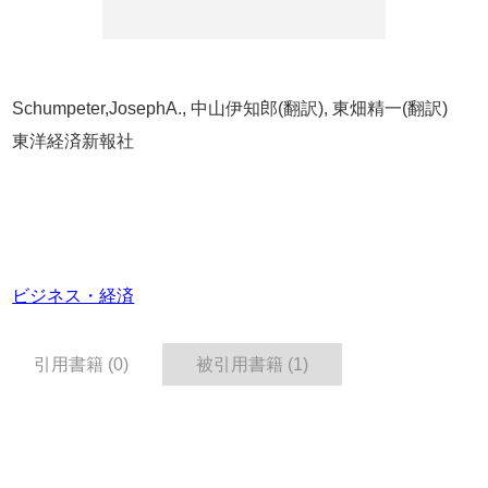
Schumpeter,JosephA., 中山伊知郎(翻訳), 東畑精一(翻訳)
東洋経済新報社
ビジネス・経済
引用書籍 (0)
被引用書籍 (1)